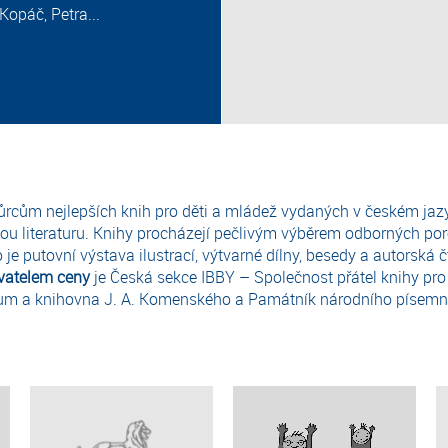
opáč, Petra...
rcům nejlepších knih pro děti a mládež vydaných v českém jazyc
 literaturu. Knihy procházejí pečlivým výběrem odborných poro
ko je putovní výstava ilustrací, výtvarné dílny, besedy a autorská
vatelem ceny
je Česká sekce IBBY – Společnost přátel knihy pro 
eum a knihovna J. A. Komenského a Památník národního písemni