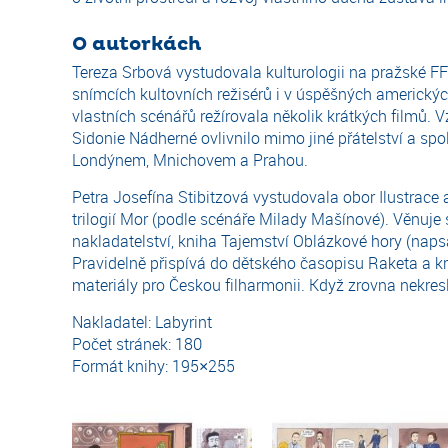
O autorkách
Tereza Srbová vystudovala kulturologii na pražské FF U
snímcích kultovních režisérů i v úspěšných amerických
vlastních scénářů režírovala několik krátkých filmů. 
Sidonie Nádherné ovlivnilo mimo jiné přátelství a sp
Londýnem, Mnichovem a Prahou.
Petra Josefína Stibitzová vystudovala obor Ilustrac
trilogií Mor (podle scénáře Milady Mašínové). Věnuje s
nakladatelství, kniha Tajemství Oblázkové hory (naps
Pravidelně přispívá do dětského časopisu Raketa a kr
materiály pro Českou filharmonii. Když zrovna nekreslí
Nakladatel: Labyrint
Počet stránek: 180
Formát knihy: 195×255