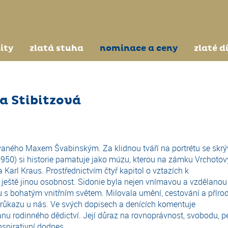
ity
zlatá stuha
nominace a ceny
zlaté d
a Stibitzová
aného Maxem Švabinským. Za klidnou tváří na portrétu se skrý
50) si historie pamatuje jako múzu, kterou na zámku Vrchotov
 Karl Kraus. Prostřednictvím čtyř kapitol o vztazích k
 ještě jinou osobnost. Sidonie byla nejen vnímavou a vzdělanou
 s bohatým vnitřním světem. Milovala umění, cestování a přírod
o průkazu u nás. Ve svých dopisech a denících komentuje
anu rodinného dědictví. Její důraz na rovnoprávnost, svobodu, p
nspirativní dodnes.