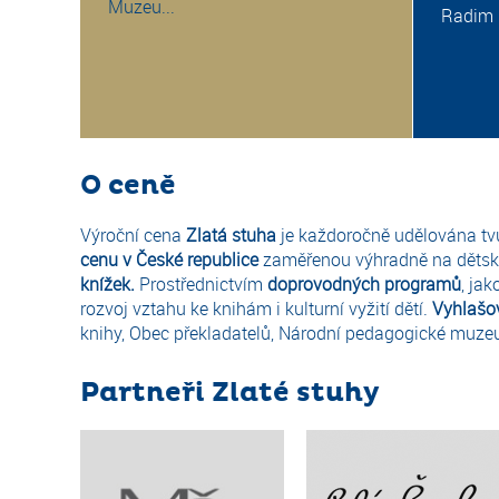
Muzeu...
Radim K
O ceně
Výroční cena
Zlatá stuha
je každoročně udělována tvů
cenu v České republice
zaměřenou výhradně na dětskou
knížek.
Prostřednictvím
doprovodných programů
, ja
rozvoj vztahu ke knihám i kulturní vyžití dětí.
Vyhlašo
knihy, Obec překladatelů, Národní pedagogické muz
Partneři Zlaté stuhy