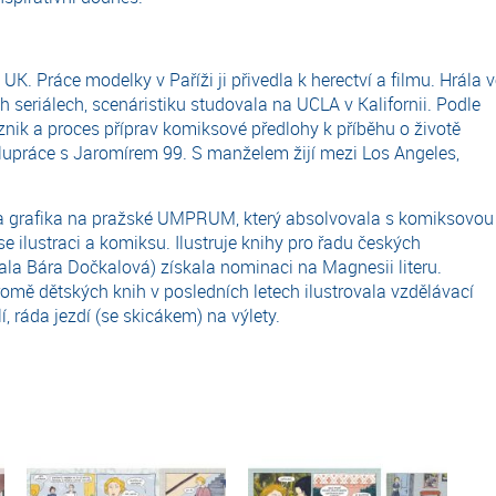
K. Práce modelky v Paříži ji přivedla k herectví a filmu. Hrála 
 seriálech, scenáristiku studovala na UCLA v Kalifornii. Podle
Vznik a proces příprav komiksové předlohy k příběhu o životě
olupráce s Jaromírem 99. S manželem žijí mezi Los Angeles,
e a grafika na pražské UMPRUM, který absolvovala s komiksovou
e ilustraci a komiksu. Ilustruje knihy pro řadu českých
ala Bára Dočkalová) získala nominaci na Magnesii literu.
omě dětských knih v posledních letech ilustrovala vzdělávací
, ráda jezdí (se skicákem) na výlety.