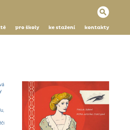
ítě
pro školy
ke stažení
kontakty
vá
y
u,
éči