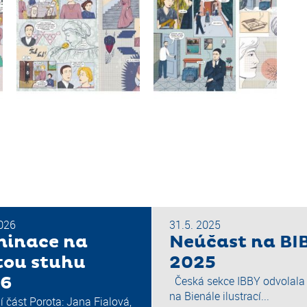
2026
31.5. 2025
inace na
Neúčast na BI
tou stuhu
2025
26
Česká sekce IBBY odvolala
na Bienále ilustrací...
ní část Porota: Jana Fialová,