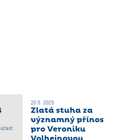
20.5. 2025
B
Zlatá stuha za
významný přínos
pro Veroniku
 účast
Volhejnovou