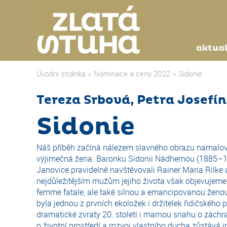
aktual
Úvodní stránka
>
Nominace a ceny 2022
>
Sidonie
Tereza Srbová, Petra Josefín
Sidonie
Náš příběh začíná nálezem slavného obrazu namalov
výjimečná žena. Baronku Sidonii Nádhernou (1885–19
Janovice pravidelně navštěvovali Rainer Maria Rilke a
nejdůležitějším mužům jejího života však objevujeme
femme fatale, ale také silnou a emancipovanou ženou
byla jednou z prvních ekoložek i držitelek řidičskéh
dramatické zvraty 20. století i marnou snahu o záchr
o životní prostředí a rozvoj vlastního ducha zůstává i