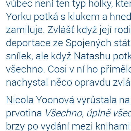
vůbec není ten typ holky, kte
Yorku potká s klukem a hned
zamiluje. Zvlášť když její r
deportace ze Spojených států
snílek, ale když Natashu po
všechno. Cosi v ní ho přimělo
nachystal něco opravdu zvlá
Nicola Yoonová vyrůstala na 
prvotina
Všechno, úplně vš
brzy po vydání mezi knihami 