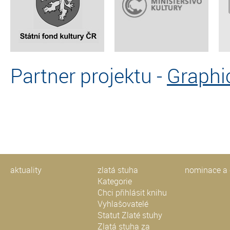
Partner projektu -
Graphi
aktuality
zlatá stuha
nominace a 
Kategorie
Chci přihlásit knihu
Vyhlašovatelé
Statut Zlaté stuhy
Zlatá stuha za