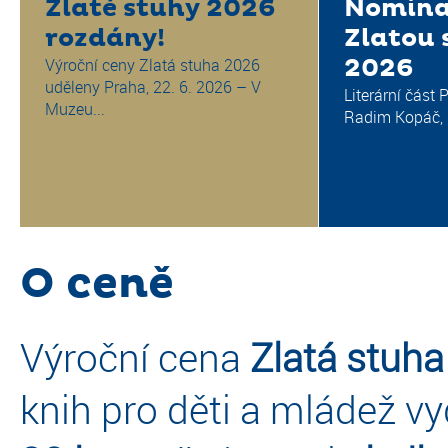
Zlaté stuhy 2026
Nomina
rozdány!
Zlatou 
2026
Výroční ceny Zlatá stuha 2026
uděleny Praha, 22. 6. 2026 – V
Literární část 
Muzeu...
Radim Kopáč, P
O ceně
Výroční cena
Zlatá stuha
knih pro děti a mládež vy