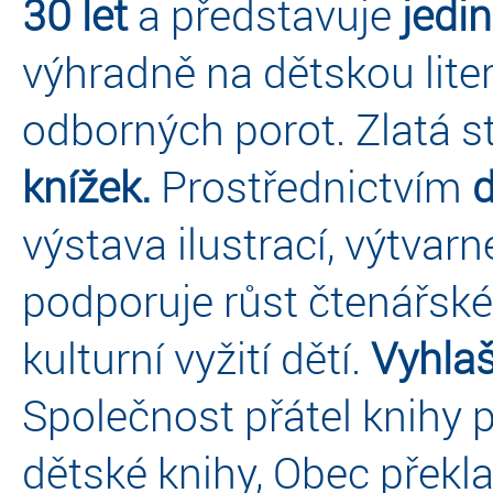
30 let
a představuje
jedi
výhradně na dětskou lite
odborných porot. Zlatá 
knížek.
Prostřednictvím
výstava ilustrací, výtvarn
podporuje růst čtenářské
kulturní vyžití dětí.
Vyhlaš
Společnost přátel knihy p
dětské knihy, Obec přek