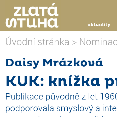
aktuality
Úvodní stránka
>
Nominac
Daisy Mrázková
KUK: knížka 
Publikace původně z let 1960
podporovala smyslový a intel