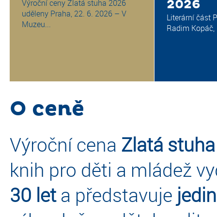
2026
Výroční ceny Zlatá stuha 2026
uděleny Praha, 22. 6. 2026 – V
Literární část 
Muzeu...
Radim Kopáč, P
O ceně
Výroční cena
Zlatá stuha
knih pro děti a mládež vy
30 let
a představuje
jedi