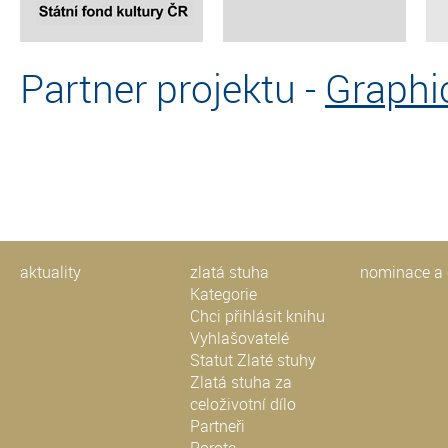
Partner projektu -
Graphi
aktuality
zlatá stuha
nominace a 
Kategorie
Chci přihlásit knihu
Vyhlašovatelé
Statut Zlaté stuhy
Zlatá stuha za
celoživotní dílo
Partneři