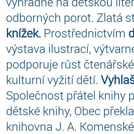
výhradně na dětskou lite
odborných porot. Zlatá 
knížek.
Prostřednictvím
výstava ilustrací, výtvarn
podporuje růst čtenářské
kulturní vyžití dětí.
Vyhlaš
Společnost přátel knihy p
dětské knihy, Obec přek
knihovna J. A. Komenské